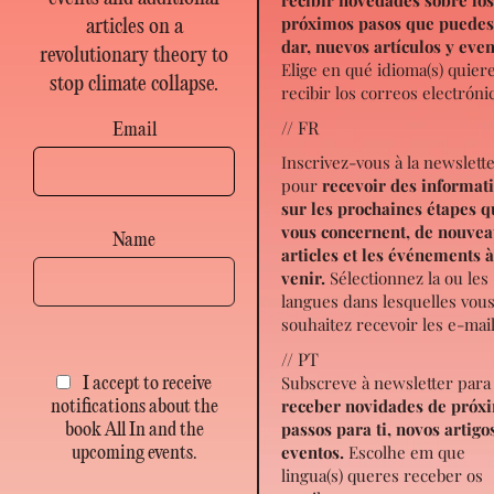
próximos pasos que puede
articles on a
dar, nuevos artículos y eve
revolutionary theory to
Elige en qué idioma(s) quier
stop climate collapse.
recibir los correos electróni
// FR
Email
Inscrivez-vous à la newslett
pour
recevoir des informat
sur les prochaines étapes q
vous concernent, de nouve
Name
articles et les événements 
venir.
Sélectionnez la ou les
langues dans lesquelles vou
souhaitez recevoir les e-mail
// PT
Subscreve à newsletter para
I accept to receive
receber novidades de próx
notifications about the
passos para ti, novos artigo
book All In and the
eventos.
Escolhe em que
upcoming events.
lingua(s) queres receber os