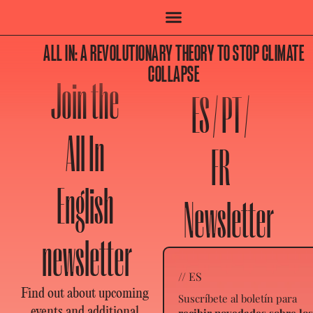
ALL IN: A REVOLUTIONARY THEORY TO STOP CLIMATE
COLLAPSE
Join the
ES / PT /
All In
FR
English
Newsletter
newsletter
// ES
Find out about upcoming
Suscríbete al boletín para
events and additional
recibir novedades sobre lo