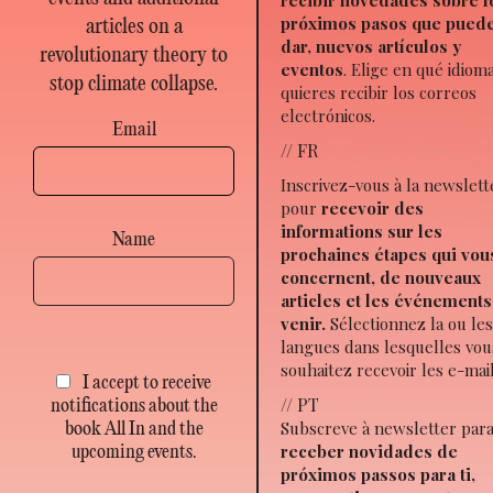
próximos pasos que pued
articles on a
dar, nuevos artículos y
revolutionary theory to
eventos
. Elige en qué idiom
stop climate collapse.
quieres recibir los correos
electrónicos.
Email
// FR
Inscrivez-vous à la newslett
pour
recevoir des
informations sur les
Name
prochaines étapes qui vou
concernent, de nouveaux
articles et les événements
venir.
Sélectionnez la ou le
langues dans lesquelles vou
souhaitez recevoir les e-mail
I accept to receive
// PT
notifications about the
Subscreve à newsletter par
book All In and the
receber novidades de
upcoming events.
próximos passos para ti,