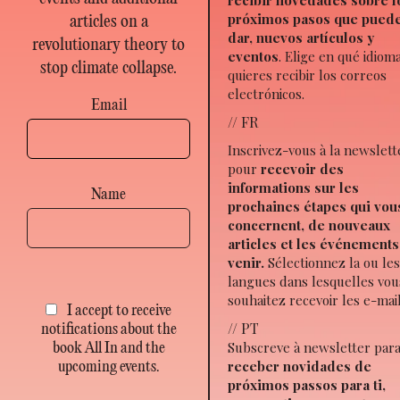
próximos pasos que pued
articles on a
dar, nuevos artículos y
revolutionary theory to
eventos
. Elige en qué idiom
stop climate collapse.
quieres recibir los correos
electrónicos.
Email
// FR
Inscrivez-vous à la newslett
pour
recevoir des
informations sur les
Name
prochaines étapes qui vou
concernent, de nouveaux
articles et les événements
venir.
Sélectionnez la ou le
langues dans lesquelles vou
souhaitez recevoir les e-mail
I accept to receive
// PT
notifications about the
Subscreve à newsletter par
book All In and the
receber novidades de
upcoming events.
próximos passos para ti,