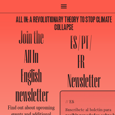
ALL IN: A REVOLUTIONARY THEORY TO STOP CLIMATE
COLLAPSE
Join the
ES / PT /
All In
FR
English
Newsletter
newsletter
// ES
Find out about upcoming
Suscríbete al boletín para
events and additional
recibir novedades sobre l