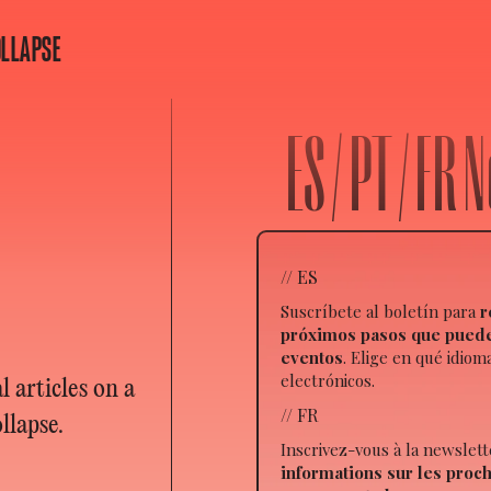
OLLAPSE
ES / PT / FR
// ES
Suscríbete al boletín para
r
próximos pasos que puedes
eventos
. Elige en qué idiom
electrónicos.
 articles on a
// FR
llapse.
Inscrivez-vous à la newslet
informations sur les proc