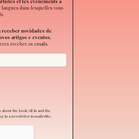
rticles et les événements à
s langues dans lesquelles vous
ls.
a
receber novidades de
ovos artigos e eventos.
eres receber os emails.
ns about the book All In and the
 in a newsletter in mailerlite.