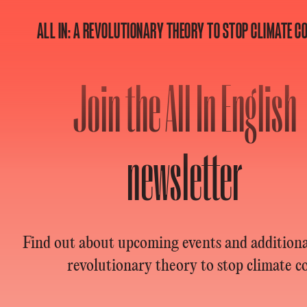
ALL IN: A REVOLUTIONARY THEORY TO STOP CLIMATE C
Join the All In English
newsletter
Find out about upcoming events and additional
revolutionary theory to stop climate co