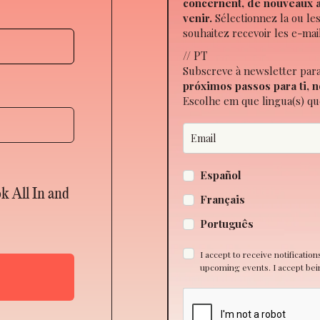
concernent, de nouveaux a
venir.
Sélectionnez la ou le
souhaitez recevoir les e-mai
// PT
Subscreve à newsletter par
próximos passos para ti, n
Escolhe em que lingua(s) qu
Español
ok All In and
Français
Português
I accept to receive notificatio
upcoming events. I accept being