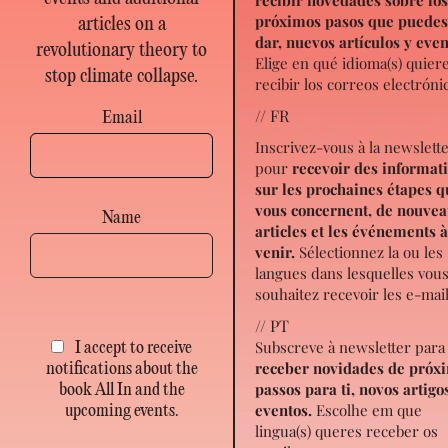
próximos pasos que puede
articles on a
dar, nuevos artículos y eve
revolutionary theory to
Elige en qué idioma(s) quier
stop climate collapse.
recibir los correos electróni
// FR
Email
Inscrivez-vous à la newslett
pour
recevoir des informat
sur les prochaines étapes q
vous concernent, de nouve
Name
articles et les événements 
venir.
Sélectionnez la ou les
langues dans lesquelles vou
souhaitez recevoir les e-mail
// PT
Subscreve à newsletter para
I accept to receive
receber novidades de próx
notifications about the
passos para ti, novos artigo
book All In and the
eventos.
Escolhe em que
upcoming events.
lingua(s) queres receber os