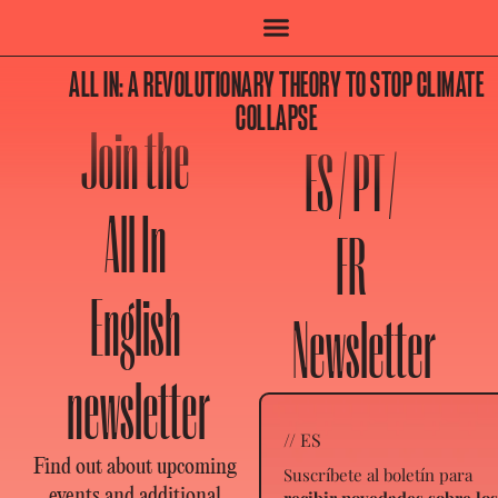
ALL IN: A REVOLUTIONARY THEORY TO STOP CLIMATE
COLLAPSE
Join the
ES / PT /
All In
FR
English
Newsletter
newsletter
// ES
Find out about upcoming
Suscríbete al boletín para
events and additional
recibir novedades sobre lo