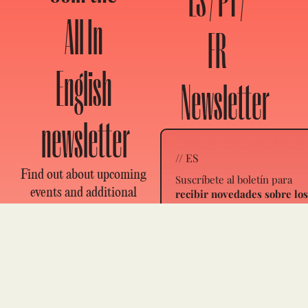
All In
FR
English
Newsletter
newsletter
// ES
Find out about upcoming
Suscríbete al boletín para
events and additional
recibir novedades sobre lo
próximos pasos que puede
articles on a
dar, nuevos artículos y eve
revolutionary theory to
Elige en qué idioma(s) quier
stop climate collapse.
recibir los correos electróni
// FR
Email
Inscrivez-vous à la newslett