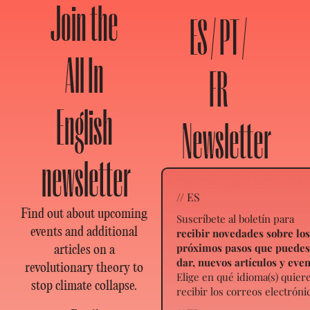
Join the
ES / PT /
All In
FR
English
Newsletter
newsletter
// ES
Find out about upcoming
Suscríbete al boletín para
events and additional
recibir novedades sobre lo
próximos pasos que puede
articles on a
dar, nuevos artículos y eve
revolutionary theory to
Elige en qué idioma(s) quier
stop climate collapse.
recibir los correos electróni