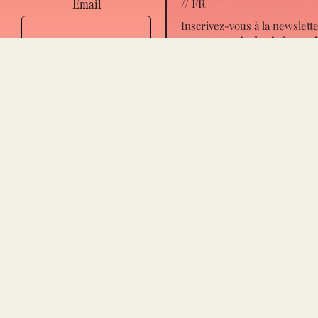
// FR
Email
Inscrivez-vous à la newslett
pour
recevoir des informat
sur les prochaines étapes q
vous concernent, de nouve
Name
articles et les événements 
venir.
Sélectionnez la ou les
langues dans lesquelles vou
souhaitez recevoir les e-mail
// PT
Subscreve à newsletter para
I accept to receive
receber novidades de próx
notifications about the
passos para ti, novos artigo
book All In and the
eventos.
Escolhe em que
upcoming events.
lingua(s) queres receber os
emails.
Español