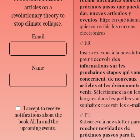
próximos pasos que pued
articles on a
dar, nuevos artículos y
revolutionary theory to
eventos
. Elige en qué idiom
stop climate collapse.
quieres recibir los correos
electrónicos.
Email
// FR
Inscrivez-vous à la newslett
pour
recevoir des
informations sur les
Name
prochaines étapes qui vou
concernent, de nouveaux
articles et les événements
venir.
Sélectionnez la ou le
langues dans lesquelles vou
souhaitez recevoir les e-mail
I accept to receive
// PT
notifications about the
Subscreve à newsletter par
book All In and the
receber novidades de
upcoming events.
próximos passos para ti,