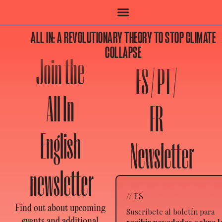
ALL IN: A REVOLUTIONARY THEORY TO STOP CLIMATE
COLLAPSE
Join the
ES / PT /
All In
FR
English
Newsletter
newsletter
// ES
Find out about upcoming
Suscríbete al boletín para
events and additional
recibir novedades sobre l