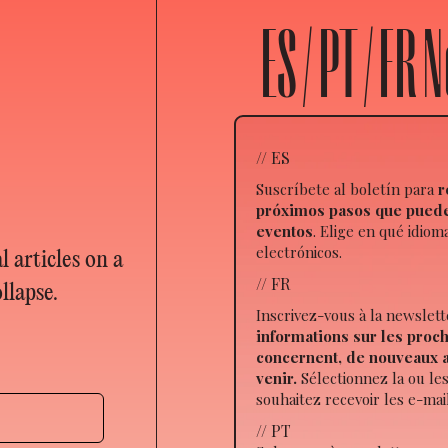
ES / PT / FR
// ES
Suscríbete al boletín para
r
próximos pasos que puedes
eventos
. Elige en qué idiom
electrónicos.
 articles on a
// FR
llapse.
Inscrivez-vous à la newslet
informations sur les proc
concernent, de nouveaux a
venir.
Sélectionnez la ou le
souhaitez recevoir les e-mai
// PT