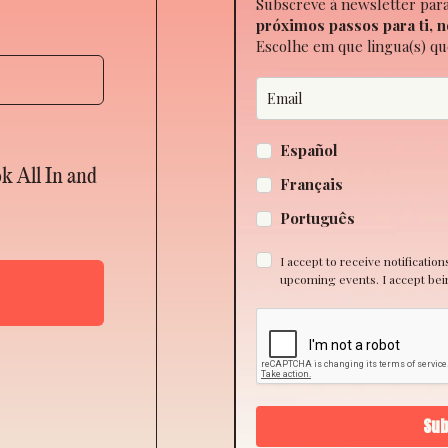
Subscreve à newsletter par
próximos passos para ti, n
Escolhe em que lingua(s) qu
Español
ok All In and
Français
Português
I accept to receive notificatio
upcoming events. I accept being
Sub